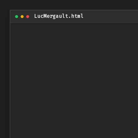
●
●
●
LucMergault.html