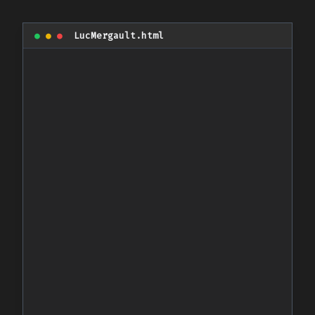
●
●
●
LucMergault.html