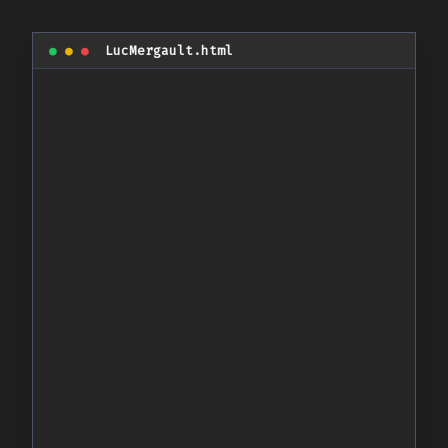
●
●
●
LucMergault.html